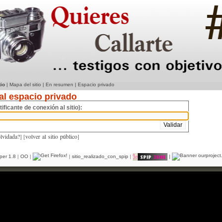
tio
|
Mapa del sitio
|
En resumen
|
Espacio privado
al espacio privado
tificante de conexión al sitio):
olvidada?
] [
volver al sitio público
]
er 1.8
|
OO
|
|
sitio_realizado_con_spip
|
|