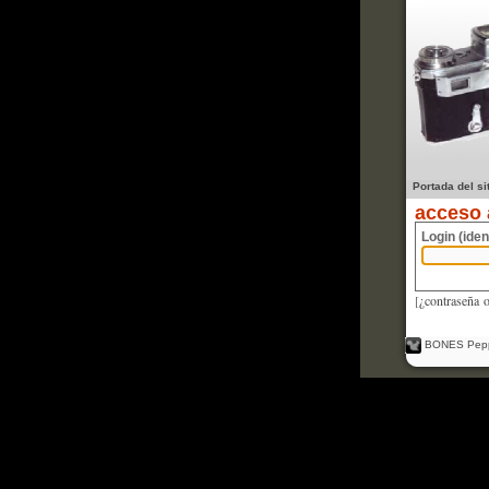
Portada del si
acceso 
Login (iden
[
¿contraseña 
BONES Pepp