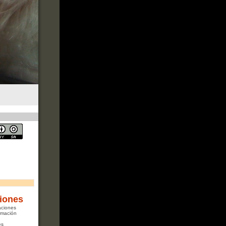
iones
aciones
rmación
es