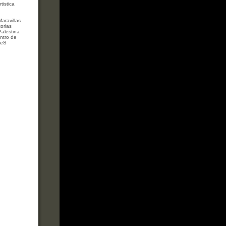
tistica
Maravillas
orias
Palestina
ntro de
ReS