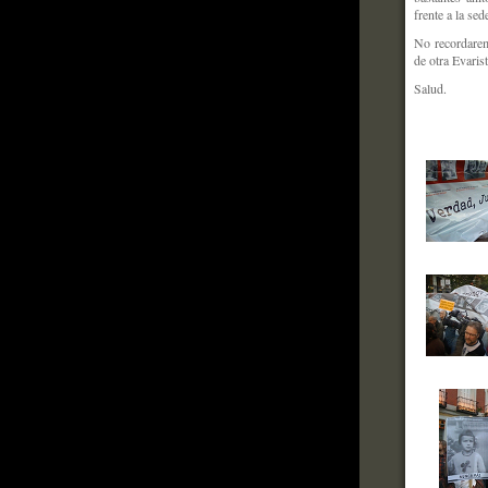
frente a la sed
No recordaremo
de otra Eva
Salud.