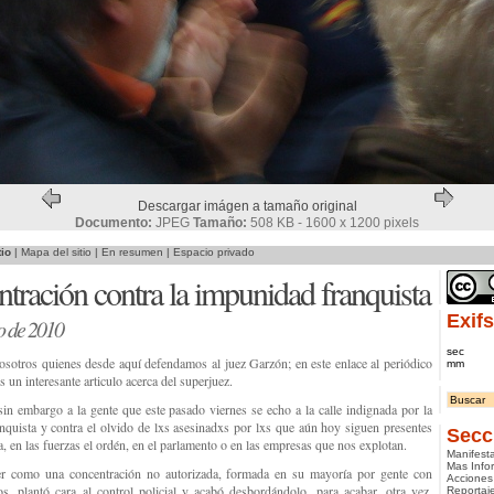
Descargar imágen a tamaño original
Documento:
JPEG
Tamaño:
508 KB - 1600 x 1200 pixels
tio
|
Mapa del sitio
|
En resumen
|
Espacio privado
tración contra la impunidad franquista
Exifs
o de 2010
sec
sotros quienes desde aquí defendamos al juez Garzón; en este enlace al periódico
mm
s un interesante articulo acerca del superjuez.
in embargo a la gente que este pasado viernes se echo a la calle indignada por la
nquista y contra el olvido de lxs asesinadxs por lxs que aún hoy siguen presentes
Secc
ra, en las fuerzas el ordén, en el parlamento o en las empresas que nos explotan.
Manifest
Mas Info
r como una concentración no autorizada, formada en su mayoría por gente con
Acciones
os, plantó cara al control policial y acabó desbordándolo, para acabar, otra vez,
Reportaj