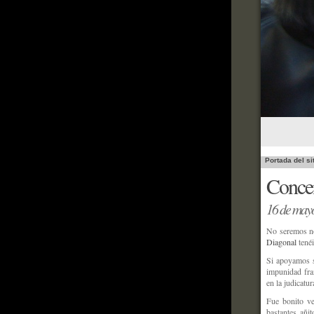
Portada del si
Concen
16 de may
No seremos no
Diagonal
tenéi
Si apoyamos s
impunidad fra
en la judicatu
Fue bonito ve
bastantes añit