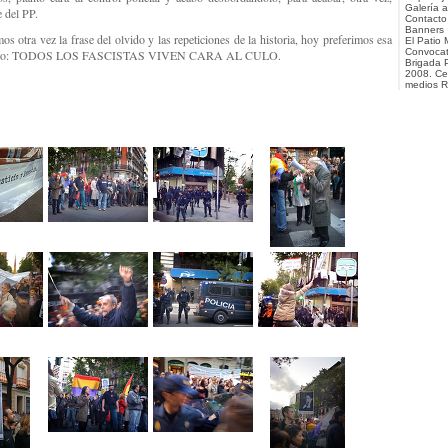
Galería ar
e del PP.
Contacto
Banners
s otra vez la frase del olvido y las repeticiones de la historia, hoy preferimos esa
El Patio 
Convocat
risto: TODOS LOS FASCISTAS VIVEN CARA AL CULO.
Brigada 
2008. Ce
medios 