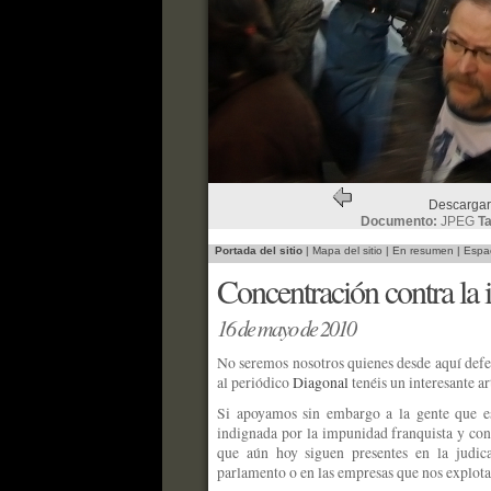
Descargar
Documento:
JPEG
T
Portada del sitio
|
Mapa del sitio
|
En resumen
|
Espac
Concentración contra la 
16 de mayo de 2010
No seremos nosotros quienes desde aquí defe
al periódico
Diagonal
tenéis un interesante ar
Si apoyamos sin embargo a la gente que es
indignada por la impunidad franquista y cont
que aún hoy siguen presentes en la judica
parlamento o en las empresas que nos explota