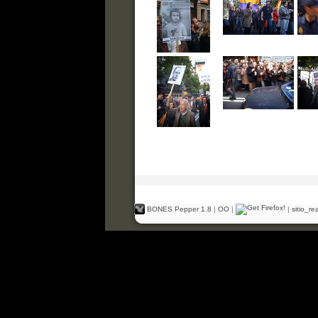
BONES Pepper 1.8
|
OO
|
|
sitio_r