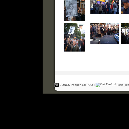
BONES Pepper 1.8
|
OO
|
|
sitio_r