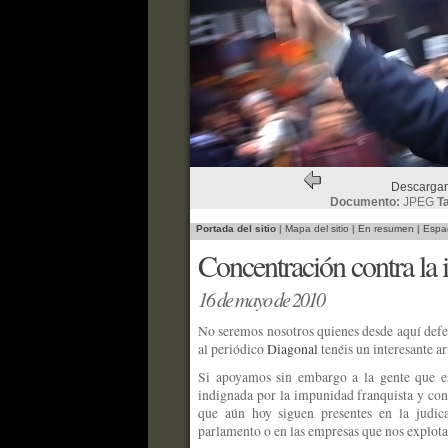
Descargar
Documento:
JPEG
T
Portada del sitio
|
Mapa del sitio
|
En resumen
|
Espac
Concentración contra la 
16 de mayo de 2010
No seremos nosotros quienes desde aquí defe
al periódico
Diagonal
tenéis un interesante ar
Si apoyamos sin embargo a la gente que es
indignada por la impunidad franquista y cont
que aún hoy siguen presentes en la judica
parlamento o en las empresas que nos explota