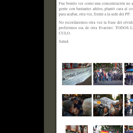
Fue bonito ver como una concentración no a
gente con bastantes añitos, plantó cara al c
para acabar, otra vez, frente a la sede del PP.
No recordaremos otra vez la frase del olvido 
preferimos esa de otra Evaristo: TO
CULO.
Salud.