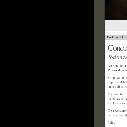
Portada del si
Concen
16 de may
No seremos no
Diagonal
tenéi
Si apoyamos s
impunidad fra
en la judicatu
Fue bonito ve
bastantes añit
frente a la sed
No recordaremo
de otra Eva
Salud.