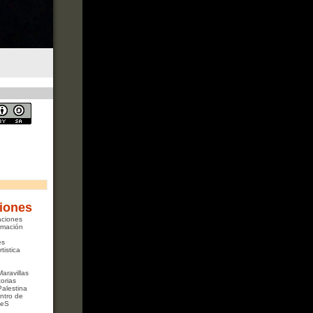
iones
aciones
rmación
es
tistica
Maravillas
orias
Palestina
ntro de
ReS