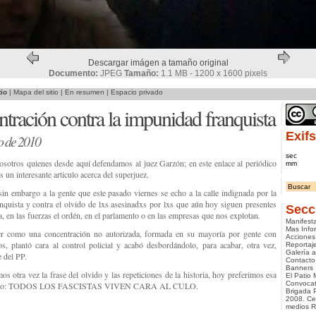
Descargar imágen a tamaño original
Documento:
JPEG
Tamaño:
1.1 MB - 1200 x 1600 pixels
tio
|
Mapa del sitio
|
En resumen
|
Espacio privado
tración contra la impunidad franquista
Exifs
o de 2010
sec
sotros quienes desde aquí defendamos al juez Garzón; en este enlace al periódico
mm
s un interesante articulo acerca del superjuez.
in embargo a la gente que este pasado viernes se echo a la calle indignada por la
nquista y contra el olvido de lxs asesinadxs por lxs que aún hoy siguen presentes
Secc
ra, en las fuerzas el ordén, en el parlamento o en las empresas que nos explotan.
Manifest
Mas Info
r como una concentración no autorizada, formada en su mayoría por gente con
Acciones
os, plantó cara al control policial y acabó desbordándolo, para acabar, otra vez,
Reportaj
Galería ar
e del PP.
Contacto
Banners
s otra vez la frase del olvido y las repeticiones de la historia, hoy preferimos esa
El Patio 
Convocat
risto: TODOS LOS FASCISTAS VIVEN CARA AL CULO.
Brigada 
2008. Ce
medios 