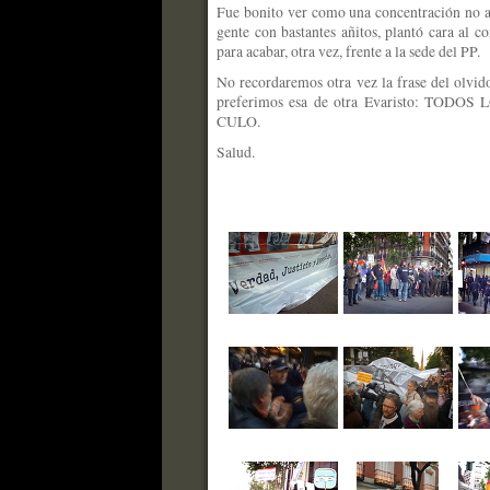
Fue bonito ver como una concentración no a
gente con bastantes añitos, plantó cara al c
para acabar, otra vez, frente a la sede del PP.
No recordaremos otra vez la frase del olvido 
preferimos esa de otra Evaristo: TO
CULO.
Salud.