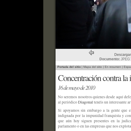
Descargar
Documento:
JPEG
Portada del sitio
|
Mapa del sitio
|
En resumen
|
Espac
Concentración contra la 
16 de mayo de 2010
No seremos nosotros quienes desde aquí defe
al periódico
Diagonal
tenéis un interesante ar
Si apoyamos sin embargo a la gente que es
indignada por la impunidad franquista y cont
que aún hoy siguen presentes en la judica
parlamento o en las empresas que nos explota