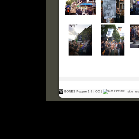
BONES Pepper 1.8
|
OO
|
|
sitio_r