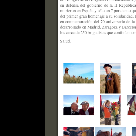
en defensa del gobierno de la II República
murieron en España y sólo un 7 por ciento qu
del primer gran homenaje a su solidaridad,
en conmemoración del 70 aniversario de la l
desarrollado en Madrid, Zaragoza y Barcelon
los cerca de 250 brigadistas que continúan co
Salud.