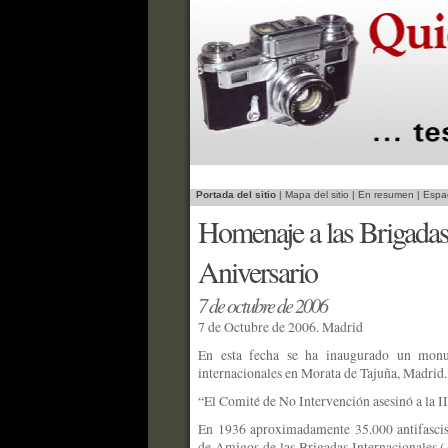
Portada del sitio
|
Mapa del sitio
|
En resumen
|
Espac
Homenaje a las Brigadas 
Aniversario
7 de octubre de 2006
7 de Octubre de 2006. Madrid
En esta fecha se ha inaugurado un monu
internacionales en Morata de Tajuña, Madrid.
“El Comité de No Intervención asesinó a la I
En 1936 aproximadamente 35.000 antifascist
de Amigos de las Brigadas Internacionales 