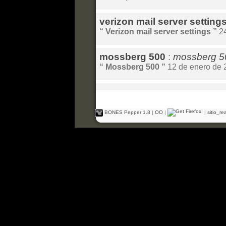
verizon mail server setting
“ Verizon mail server settings ”
24
mossberg 500
:
mossberg 5
“ Mossberg 500 ”
12 de enero de 
BONES Pepper 1.8
|
OO
|
|
sitio_r